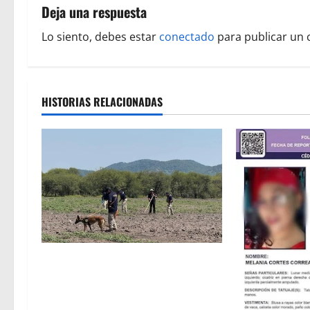
g
Deja una respuesta
a
Lo siento, debes estar
conectado
para publicar un 
c
i
HISTORIAS RELACIONADAS
ó
n
d
e
e
n
Localizan restos óseos durante
jornada de búsqueda forense en
t
Villamar