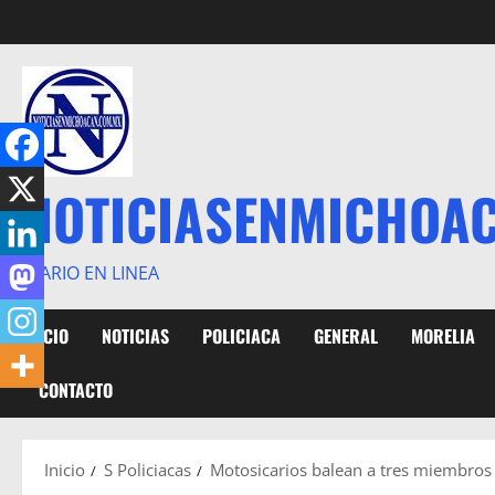
Saltar
al
contenido
NOTICIASENMICHOA
DIARIO EN LINEA
INICIO
NOTICIAS
POLICIACA
GENERAL
MORELIA
CONTACTO
Inicio
S Policiacas
Motosicarios balean a tres miembros