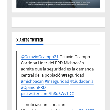
X ANTES TWITTER
@OctavioOcampo21
Octavio Ocampo
Cordoba Líder del PRD Michoacán
admite que la seguridad es la demanda
central de la población#seguridad
#michoacan
#Inseguridad
#Ciudadanía
#OpiniónPRD
pic.twitter.com/fh8q6WvTDC
— noticiasenmichoacan