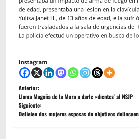
presentaba un impacto de arma de fuego en l
de edad, presentaba una lesion en la clavícul
Yulisa Janet H., de 13 años de edad, ella sufr
fueron trasladados a la sala de urgencias del 
La policía efectuó un operativo en busca de lo
Instagram
N
Anterior:
Llama Magaña de la Mora a darle «dientes’ al NSJP
a
Siguiente:
v
Detieien dos mujeres esposas de objetivos delincuen
e