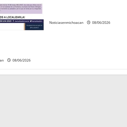
Rescatan con vida a dos hombres
tras quedar inconscientes dentro
de una cisterna en Zitácuaro.
Noticiasenmichoacan
08/06/2026
ida a Javier y
s contaban con ficha
n Álvaro Obregón.
can
08/06/2026