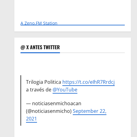
A Zeno.FM Station
@ X ANTES TWITTER
Trilogia Politica
https://t.co/eIhR7Rrdcj
a través de
@YouTube
— noticiasenmichoacan
(@noticiasenmicho)
September 22,
2021