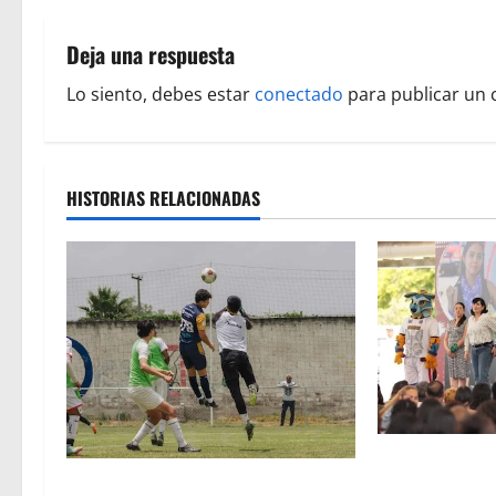
g
Deja una respuesta
a
Lo siento, debes estar
conectado
para publicar un 
c
i
HISTORIAS RELACIONADAS
ó
n
d
e
e
n
A sumar en la 
Atlético Morelia-UMSNH debutó
tejido sociale,