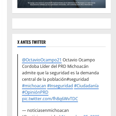
X ANTES TWITTER
@OctavioOcampo21
Octavio Ocampo
Cordoba Líder del PRD Michoacán
admite que la seguridad es la demanda
central de la población#seguridad
#michoacan
#Inseguridad
#Ciudadanía
#OpiniónPRD
pic.twitter.com/fh8q6WvTDC
— noticiasenmichoacan