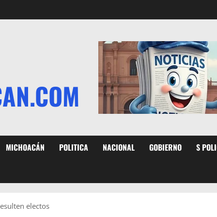
CAN.COM
MICHOACÁN
POLITICA
NACIONAL
GOBIERNO
S POL
esulten electos