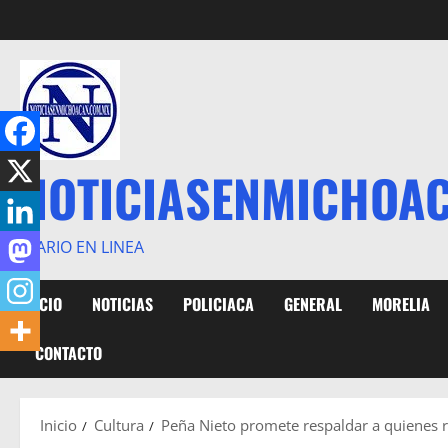
Saltar
al
contenido
NOTICIASENMICHOA
DIARIO EN LINEA
INICIO
NOTICIAS
POLICIACA
GENERAL
MORELIA
CONTACTO
Inicio
Cultura
Peña Nieto promete respaldar a quienes r