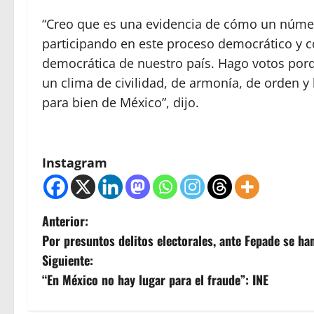
“Creo que es una evidencia de cómo un númer
participando en este proceso democrático y c
democrática de nuestro país. Hago votos porq
un clima de civilidad, de armonía, de orden y 
para bien de México”, dijo.
Instagram
N
Anterior:
Por presuntos delitos electorales, ante Fepade se h
a
Siguiente:
v
“En México no hay lugar para el fraude”: INE
e