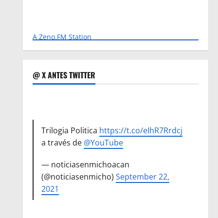
A Zeno.FM Station
@ X ANTES TWITTER
Trilogia Politica
https://t.co/eIhR7Rrdcj
a través de
@YouTube
— noticiasenmichoacan
(@noticiasenmicho)
September 22,
2021