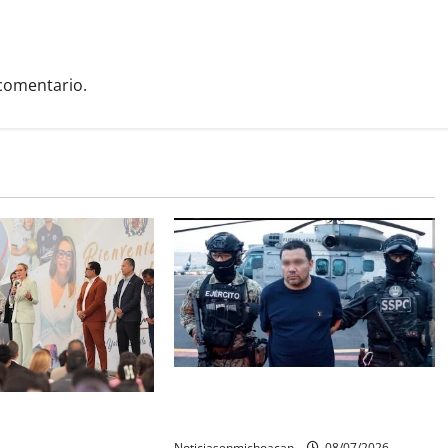
comentario.
Vinculan a proceso al R1,
rconstrucción del
permanecera en prisión preventiva
 invita rectora a
Noticiasenmichoacan
08/07/2026