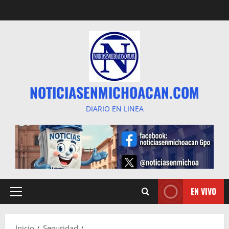
Saltar
al
contenido
NOTICIASENMICHOACAN.COM
DIARIO EN LINEA
EN VIVO
Menú
principal
Inicio
Seguridad