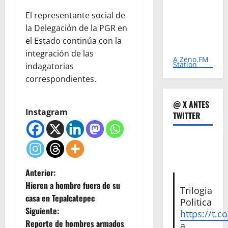
El representante social de
la Delegación de la PGR en
el Estado continúa con la
integración de las
A Zeno.FM
Station
indagatorias
correspondientes.
@ X ANTES
Instagram
TWITTER
N
Anterior:
Hieren a hombre fuera de su
Trilogia
a
casa en Tepalcatepec
Politica
Siguiente:
https://t.c
v
Reporte de hombres armados
a