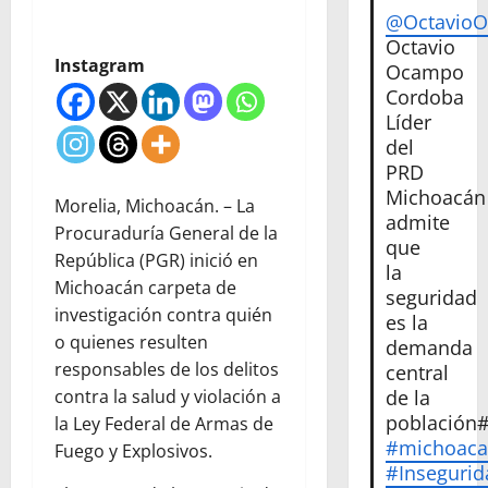
@Octavio
Octavio
Instagram
Ocampo
Cordoba
Líder
del
PRD
Michoacán
Morelia, Michoacán. – La
admite
Procuraduría General de la
que
República (PGR) inició en
la
Michoacán carpeta de
seguridad
investigación contra quién
es la
o quienes resulten
demanda
responsables de los delitos
central
de la
contra la salud y violación a
población
la Ley Federal de Armas de
#michoac
Fuego y Explosivos.
#Insegurid