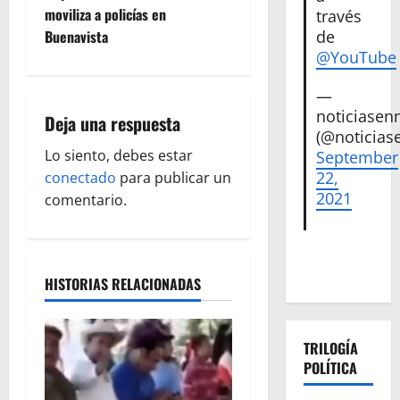
e
moviliza a policías en
través
de
Buenavista
g
@YouTube
a
—
noticiase
Deja una respuesta
c
(@noticias
Lo siento, debes estar
September
i
22,
conectado
para publicar un
2021
ó
comentario.
n
d
HISTORIAS RELACIONADAS
e
TRILOGÍA
e
POLÍTICA
n