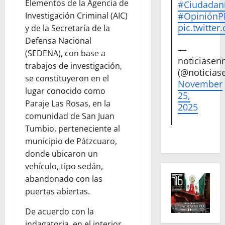
Elementos de la Agencia de
#Ciudadan
#Opinión
Investigación Criminal (AIC)
pic.twitte
y de la Secretaría de la
Defensa Nacional
—
(SEDENA), con base a
noticiase
trabajos de investigación,
(@noticias
se constituyeron en el
November
lugar conocido como
25,
Paraje Las Rosas, en la
2025
comunidad de San Juan
Tumbio, perteneciente al
municipio de Pátzcuaro,
donde ubicaron un
vehículo, tipo sedán,
abandonado con las
puertas abiertas.
De acuerdo con la
indagatoria, en el interior