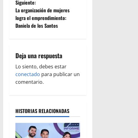
Siguiente:
e
La organización de mujeres
logra el emprendimiento:
g
Daniela de los Santos
a
c
Deja una respuesta
i
Lo siento, debes estar
ó
conectado
para publicar un
comentario.
n
d
HISTORIAS RELACIONADAS
e
e