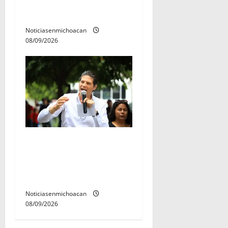
servicio social nicolaita;
inici este lunes
Noticiasenmichoacan
08/09/2026
Con activación familiar,
Alfonso Martínez inaugura
parque lineal de Avenida
Quinceo
Noticiasenmichoacan
08/09/2026