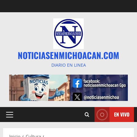
Saltar
al
contenido
NOTICIASENMICHOACAN.COM
DIARIO EN LINEA
EN VIVO
Menú
principal
Inicio
Cultura