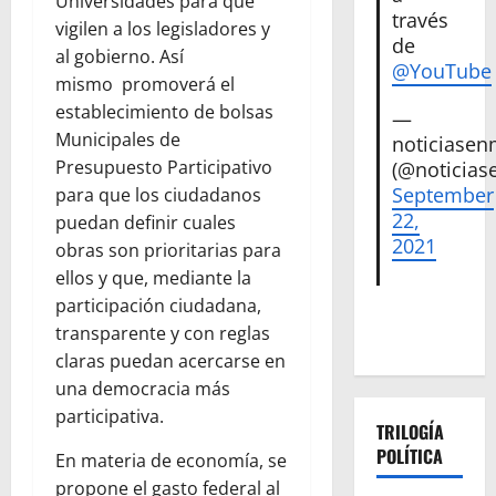
Universidades para que
través
vigilen a los legisladores y
de
al gobierno. Así
@YouTube
mismo promoverá el
establecimiento de bolsas
—
Municipales de
noticiase
Presupuesto Participativo
(@noticias
September
para que los ciudadanos
22,
puedan definir cuales
2021
obras son prioritarias para
ellos y que, mediante la
participación ciudadana,
transparente y con reglas
claras puedan acercarse en
una democracia más
participativa.
TRILOGÍA
POLÍTICA
En materia de economía, se
propone el gasto federal al