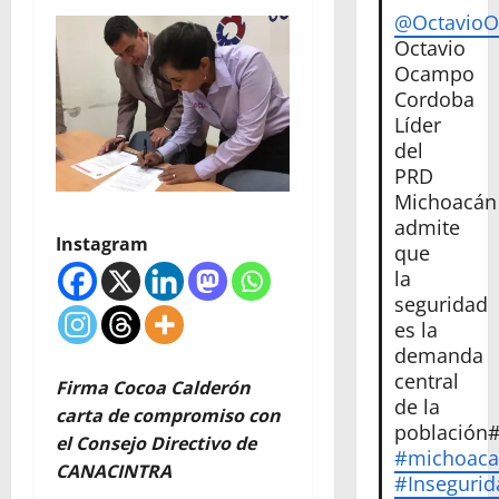
@Octavio
Octavio
Ocampo
Cordoba
Líder
del
PRD
Michoacán
admite
Instagram
que
la
seguridad
es la
demanda
central
Firma Cocoa Calderón
de la
carta de compromiso con
población
el Consejo Directivo de
#michoac
CANACINTRA
#Insegurid