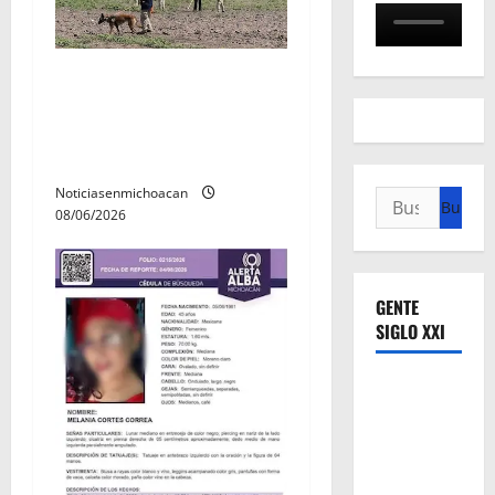
Localizan restos óseos
durante jornada de
búsqueda forense en
Villamar
Noticiasenmichoacan
Buscar:
08/06/2026
GENTE
SIGLO XXI