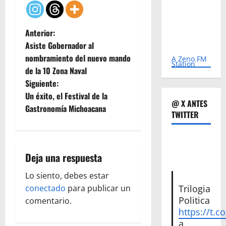
N
Anterior:
Asiste Gobernador al
a
nombramiento del nuevo mando
A Zeno.FM
Station
de la 10 Zona Naval
v
Siguiente:
e
Un éxito, el Festival de la
@ X ANTES
Gastronomía Michoacana
TWITTER
g
a
Deja una respuesta
c
Lo siento, debes estar
i
Trilogia
conectado
para publicar un
Politica
ó
comentario.
https://t.c
a