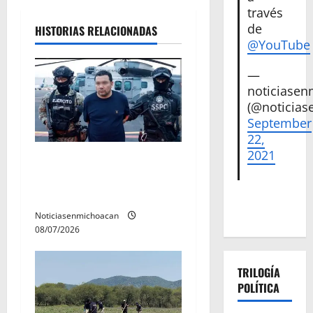
n
través
d
de
HISTORIAS RELACIONADAS
@YouTube
e
—
e
noticiase
(@noticias
n
September
22,
t
2021
Vinculan a proceso al R1,
r
permanecera en prisión
preventiva
a
Noticiasenmichoacan
d
08/07/2026
a
TRILOGÍA
POLÍTICA
s