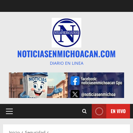
Saltar
al
contenido
NOTICIASENMICHOACAN.COM
DIARIO EN LINEA
EN VIVO
Menú
principal
Inicio
Seguridad