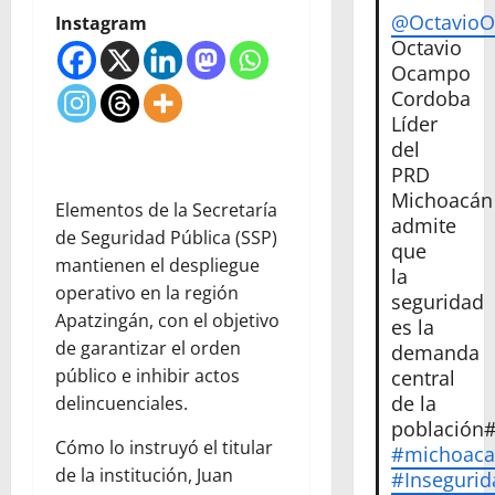
@Octavio
Instagram
Octavio
Ocampo
Cordoba
Líder
del
PRD
Michoacán
Elementos de la Secretaría
admite
de Seguridad Pública (SSP)
que
mantienen el despliegue
la
operativo en la región
seguridad
Apatzingán, con el objetivo
es la
de garantizar el orden
demanda
público e inhibir actos
central
de la
delincuenciales.
población
Cómo lo instruyó el titular
#michoac
de la institución, Juan
#Insegurid