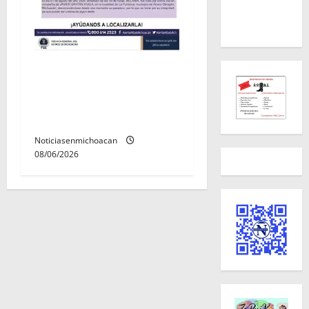
Localizan sin vida a Javier y
Melania; ambos contaban
con ficha de búsqueda en
Álvaro Obregón.
Noticiasenmichoacan
08/06/2026