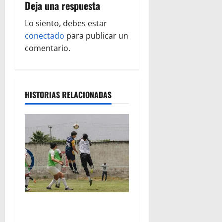
Deja una respuesta
c
Lo siento, debes estar
i
conectado
para publicar un
ó
comentario.
n
d
HISTORIAS RELACIONADAS
e
e
n
t
r
Atlético Morelia-UMSNH
a
debutó con el pie derecho