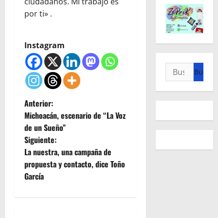
ciudadanos. Mi trabajo es
por ti» .
Instagram
Buscar:
N
Anterior:
Michoacán, escenario de “La Voz
a
de un Sueño”
Siguiente:
v
La nuestra, una campaña de
e
propuesta y contacto, dice Toño
García
g
a