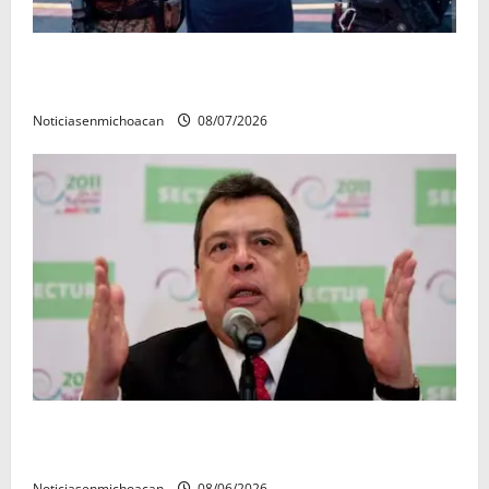
Vinculan a proceso al R1, permanecera en prisión
preventiva
Noticiasenmichoacan
08/07/2026
FGR detiene al exgobernador Ángel Aguirre por
presunto encubrimiento en el caso Ayotzinapa
Noticiasenmichoacan
08/06/2026