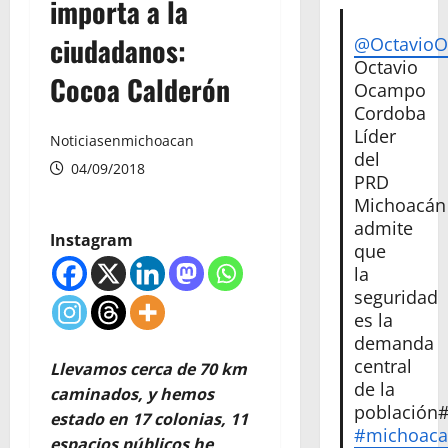
importa a la
ciudadanos:
@Octavio
Octavio
Cocoa Calderón
Ocampo
Cordoba
Líder
Noticiasenmichoacan
del
04/09/2018
PRD
Michoacán
admite
Instagram
que
la
seguridad
es la
demanda
central
Llevamos cerca de 70 km
de la
caminados, y hemos
población
estado en 17 colonias, 11
#michoac
espacios públicos he