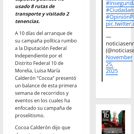
#Insegurid
usado 8 rut
as de
#Ciudadan
transporte y visitado 2
#Opinión
tenencias.
pic.twitte
A 10 días del arranque de
—
su campaña política rumbo
noticiase
a la Diputación Federal
(@noticias
Independiente por el
November
Distrito Federal 10 de
25,
2025
Morelia, Luisa María
Calderón “Cocoa” presentó
un balance de esta primera
semana de recorridos y
eventos en los cuales ha
enfocado su campaña de
proselitismo.
Cocoa Calderón dijo que