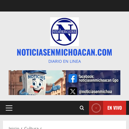
Saltar
al
contenido
NOTICIASENMICHOACAN.COM
DIARIO EN LINEA
EN VIVO
Menú
principal
Inicio
Cultura