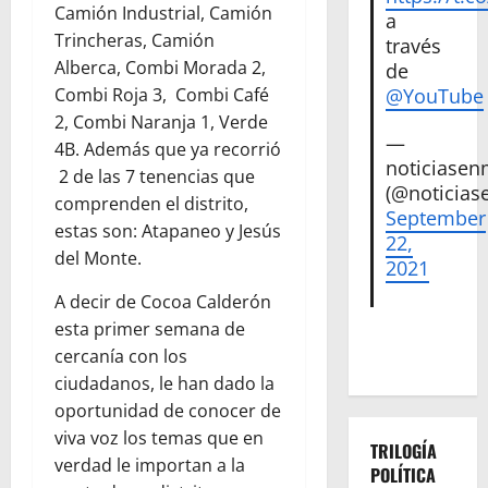
Camión Industrial, Camión
a
Trincheras, Camión
través
Alberca, Combi Morada 2,
de
@YouTube
Combi Roja 3, Combi Café
2, Combi Naranja 1, Verde
—
4B. Además que ya recorrió
noticiase
2 de las 7 tenencias que
(@noticias
comprenden el distrito,
September
estas son: Atapaneo y Jesús
22,
del Monte.
2021
A decir de Cocoa Calderón
esta primer semana de
cercanía con los
ciudadanos, le han dado la
oportunidad de conocer de
viva voz los temas que en
TRILOGÍA
verdad le importan a la
POLÍTICA