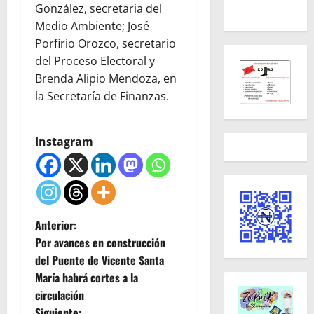
González, secretaria del
Medio Ambiente; José
Porfirio Orozco, secretario
del Proceso Electoral y
Brenda Alipio Mendoza, en
la Secretaría de Finanzas.
Instagram
N
Anterior:
Por avances en construcción
a
del Puente de Vicente Santa
María habrá cortes a la
v
circulación
Siguiente: