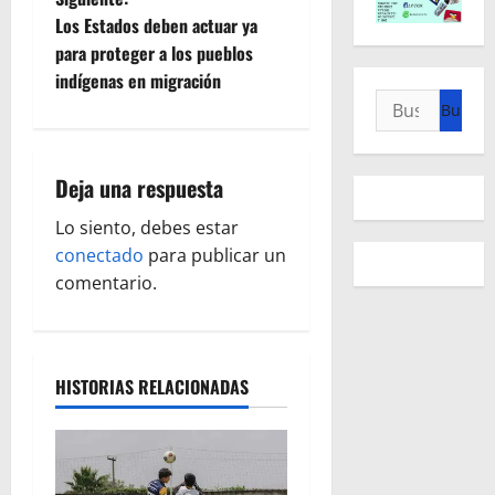
e
Los Estados deben actuar ya
g
para proteger a los pueblos
indígenas en migración
a
Buscar:
c
i
Deja una respuesta
ó
Lo siento, debes estar
conectado
para publicar un
n
comentario.
d
e
HISTORIAS RELACIONADAS
e
n