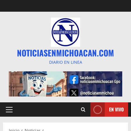
Saltar
al
contenido
NOTICIASENMICHOACAN.COM
DIARIO EN LINEA
EN VIVO
Menú
principal
Inicio
Noticias