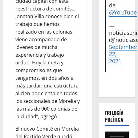
ciudad capital con esta
de
reestructura de comités…
@YouTube
Jonatan Villa conoce bien el
trabajo que hemos
—
realizado en las colonias,
noticiase
viene acompañado de
(@noticias
September
jóvenes de mucha
22,
experiencia y trabajo
2021
arduo. Hoy la meta y
compromiso es que
tengamos, en dos años a
más tardar, una estructura
al cien por ciento en todos
los seccionales de Morelia y
las más de 900 colonias de
TRILOGÍA
la ciudad”, agregó.
POLÍTICA
El nuevo Comité en Morelia
del Partido Verde quedó