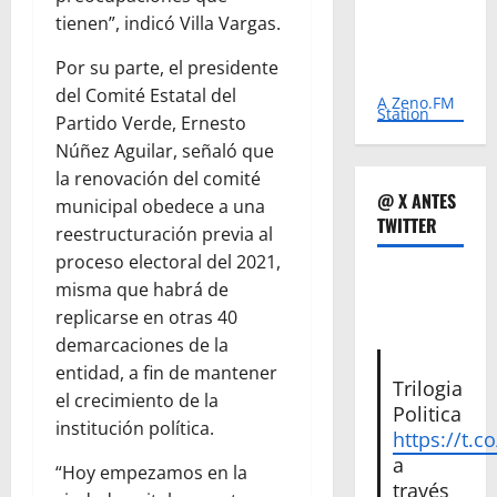
tienen”, indicó Villa Vargas.
Por su parte, el presidente
del Comité Estatal del
A Zeno.FM
Station
Partido Verde, Ernesto
Núñez Aguilar, señaló que
la renovación del comité
@ X ANTES
municipal obedece a una
TWITTER
reestructuración previa al
proceso electoral del 2021,
misma que habrá de
replicarse en otras 40
demarcaciones de la
entidad, a fin de mantener
Trilogia
el crecimiento de la
Politica
institución política.
https://t.c
a
“Hoy empezamos en la
través