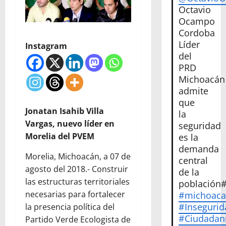
Octavio
Ocampo
Cordoba
Líder
Instagram
del
PRD
Michoacán
admite
que
Jonatan Isahib Villa
la
Vargas, nuevo líder en
seguridad
Morelia del PVEM
es la
demanda
Morelia, Michoacán, a 07 de
central
agosto del 2018.- Construir
de la
las estructuras territoriales
población
necesarias para fortalecer
#michoac
#Insegurid
la presencia política del
#Ciudadan
Partido Verde Ecologista de