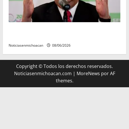
FGR detiene al exgobernador Ángel Aguirre por
presunto encubrimiento en el caso Ayotzinapa
Noticiasenmichoacan
08/06/2026
Copyright © Todos los derechos reservados.
Noticiasenmichoacan.com
|
MoreNews
por AF
themes.