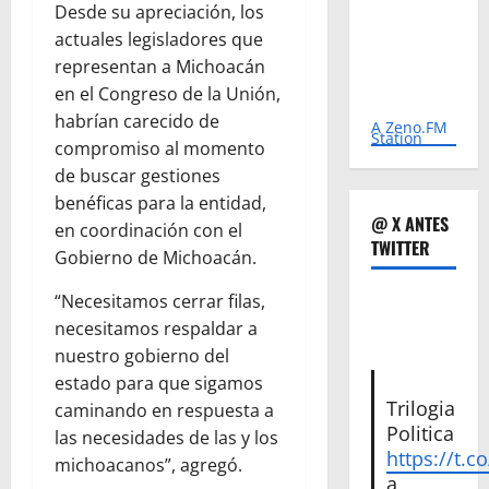
Desde su apreciación, los
actuales legisladores que
representan a Michoacán
en el Congreso de la Unión,
habrían carecido de
A Zeno.FM
Station
compromiso al momento
de buscar gestiones
benéficas para la entidad,
@ X ANTES
en coordinación con el
TWITTER
Gobierno de Michoacán.
“Necesitamos cerrar filas,
necesitamos respaldar a
nuestro gobierno del
estado para que sigamos
Trilogia
caminando en respuesta a
Politica
las necesidades de las y los
https://t.c
michoacanos”, agregó.
a