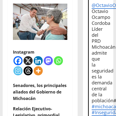
@Octavio
Octavio
Ocampo
Cordoba
Líder
del
PRD
Michoacán
Instagram
admite
que
la
seguridad
es la
demanda
Senadores, los principales
central
aliados del Gobierno de
de la
Michoacán
población
#michoac
Relación Ejecutivo-
#Insegurid
Legislativo, primordial