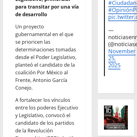
#Ciudadan
para transitar por una vía
#Opinión
de desarrollo
pic.twitte
Un proyecto
—
gubernamental en el que
noticiase
se prioricen las
(@noticias
determinaciones tomadas
November
desde el Poder Legislativo,
25,
2025
planteó el candidato de la
coalición Por México al
Frente, Antonio García
Conejo.
A fortalecer los vínculos
entre los poderes Ejecutivo
y Legislativo, convocó el
candidato de los partidos
de la Revolución