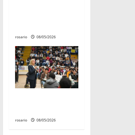
El 4 de marzo quedó
establecido como «Día del
Aniversario de la Batalla del
Fuerte de Cóporo de 1815»
rosario
08/05/2026
Este miércoles, UMSNH
lanza tercera convocatoria
de nuevo ingreso
rosario
08/05/2026