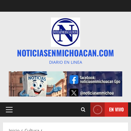
Saltar
al
contenido
NOTICIASENMICHOACAN.COM
DIARIO EN LINEA
EN VIVO
Menú
principal
Inicio
Cultura