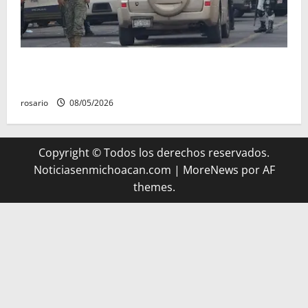
A la baja homicidios dolosos un 31 por ciento en
Michoacán, según Gobierno del Estado
rosario
08/05/2026
Copyright © Todos los derechos reservados.
Noticiasenmichoacan.com
|
MoreNews
por AF
themes.