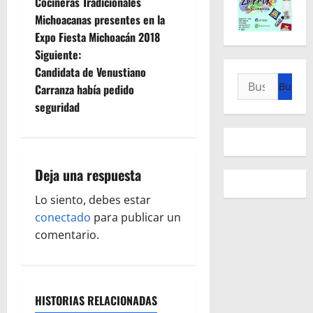
Cocineras Tradicionales
a
Michoacanas presentes en la
Expo Fiesta Michoacán 2018
v
Siguiente:
e
Candidata de Venustiano
Buscar:
Carranza había pedido
g
seguridad
a
c
Deja una respuesta
i
Lo siento, debes estar
ó
conectado
para publicar un
comentario.
n
d
HISTORIAS RELACIONADAS
e