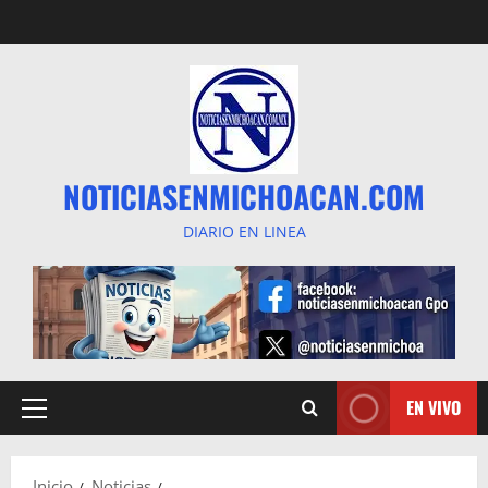
Saltar
al
contenido
NOTICIASENMICHOACAN.COM
DIARIO EN LINEA
EN VIVO
Menú
principal
Inicio
Noticias