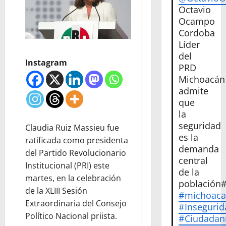
Octavio
Ocampo
Cordoba
Líder
del
Instagram
PRD
Michoacán
admite
que
la
seguridad
Claudia Ruiz Massieu fue
es la
ratificada como presidenta
demanda
del Partido Revolucionario
central
Institucional (PRI) este
de la
martes, en la celebración
población
de la XLIII Sesión
#michoac
Extraordinaria del Consejo
#Insegurid
Político Nacional priista.
#Ciudadan