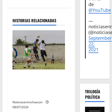
n
de
@YouTube
d
HISTORIAS RELACIONADAS
—
e
noticiase
(@noticias
e
September
n
22,
2021
t
r
a
Atlético Morelia-UMSNH
debutó con el pie derecho
d
en la copa metropolitana
TRILOGÍA
2026
a
POLÍTICA
Noticiasenmichoacan
s
08/07/2026