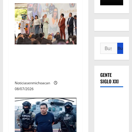
Buscar:
A sumar en la rconstrucción
del tejido sociale, invita
rectora a madres y padres
de estudiantes nicolaitas
GENTE
SIGLO XXI
Noticiasenmichoacan
08/07/2026