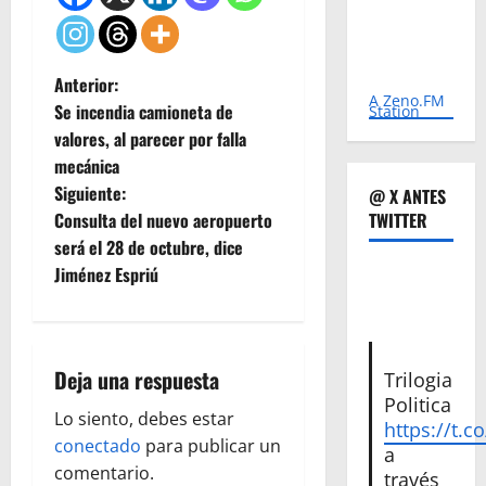
N
Anterior:
A Zeno.FM
Se incendia camioneta de
Station
a
valores, al parecer por falla
mecánica
v
Siguiente:
@ X ANTES
e
Consulta del nuevo aeropuerto
TWITTER
será el 28 de octubre, dice
g
Jiménez Espriú
a
c
Deja una respuesta
Trilogia
i
Politica
Lo siento, debes estar
https://t.c
ó
conectado
para publicar un
a
comentario.
través