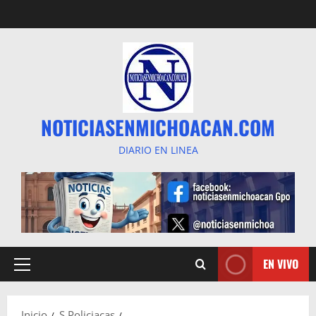
Saltar
al
contenido
NOTICIASENMICHOACAN.COM
DIARIO EN LINEA
EN VIVO
Menú
principal
Inicio
S Policiacas