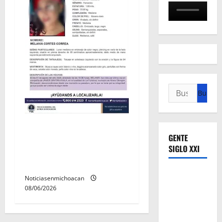
Buscar:
Localizan sin vida a Javier y
GENTE
Melania; ambos contaban
SIGLO XXI
con ficha de búsqueda en
Álvaro Obregón.
Noticiasenmichoacan
08/06/2026