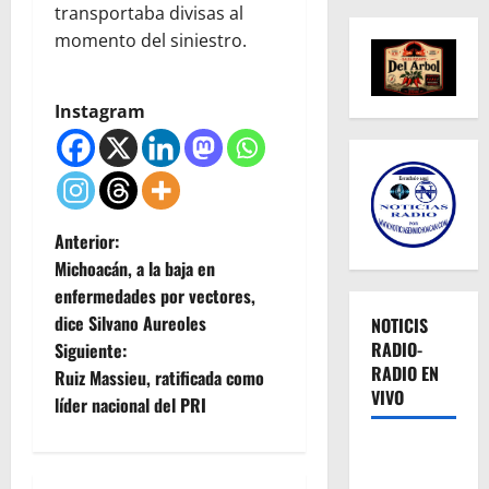
transportaba divisas al
momento del siniestro.
Instagram
N
Anterior:
Michoacán, a la baja en
a
enfermedades por vectores,
dice Silvano Aureoles
NOTICIS
v
RADIO-
Siguiente:
RADIO EN
e
Ruiz Massieu, ratificada como
VIVO
líder nacional del PRI
g
a