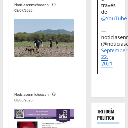
a
través
Noticiasenmichoacan
d
08/07/2026
de
@YouTube
a
—
s
noticiase
(@noticias
September
22,
2021
Localizan restos óseos
durante jornada de
búsqueda forense en
Villamar
Noticiasenmichoacan
08/06/2026
TRILOGÍA
POLÍTICA