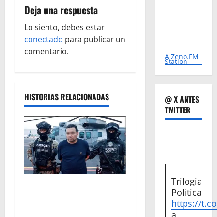
Deja una respuesta
c
Lo siento, debes estar
i
conectado
para publicar un
ó
comentario.
A Zeno.FM
Station
n
d
HISTORIAS RELACIONADAS
@ X ANTES
TWITTER
e
e
n
t
Trilogia
Vinculan a proceso al R1,
Politica
r
permanecera en prisión
https://t.c
preventiva
a