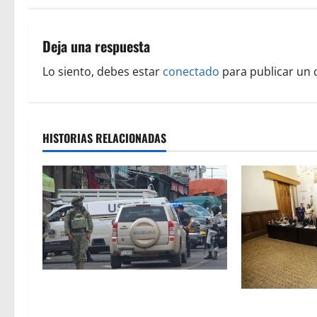
e
g
Deja una respuesta
a
Lo siento, debes estar
conectado
para publicar un 
c
i
HISTORIAS RELACIONADAS
ó
n
d
e
e
A la baja homicidios dolosos un 31
n
por ciento en Michoacán, según
El 4 de marzo 