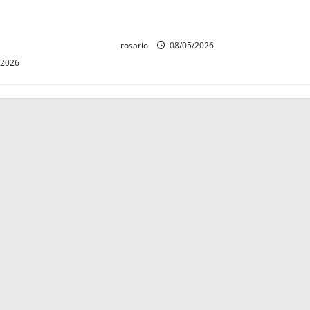
Aniversario de la
tercera convocatoria de nuevo
erte de Cóporo de
ingreso
rosario
08/05/2026
/2026