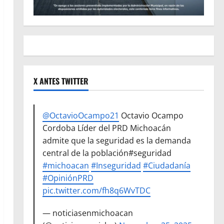
X ANTES TWITTER
@OctavioOcampo21
Octavio Ocampo
Cordoba Líder del PRD Michoacán
admite que la seguridad es la demanda
central de la población#seguridad
#michoacan
#Inseguridad
#Ciudadanía
#OpiniónPRD
pic.twitter.com/fh8q6WvTDC
— noticiasenmichoacan