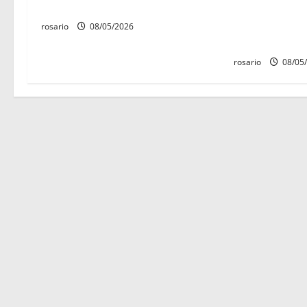
Gobierno del Estado
como «Día del 
t
Batalla del Fu
rosario
08/05/2026
r
1815»
rosario
08/05
a
d
a
s