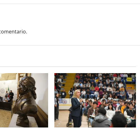
comentario.
quedó establecido
Este miércoles, UMSNH lanza