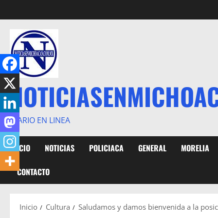
Saltar
al
contenido
NOTICIASENMICHOA
DIARIO EN LINEA
INICIO
NOTICIAS
POLICIACA
GENERAL
MORELIA
CONTACTO
Inicio
Cultura
Saludamos y damos bienvenida a la posic