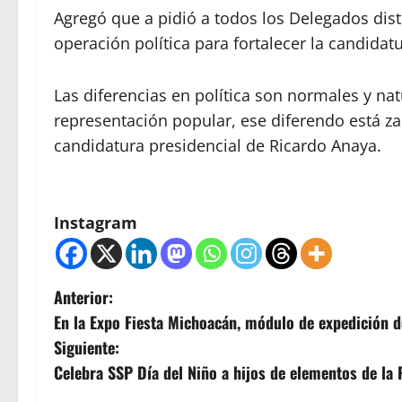
Agregó que a pidió a todos los Delegados distr
operación política para fortalecer la candidat
Las diferencias en política son normales y na
representación popular, ese diferendo está za
candidatura presidencial de Ricardo Anaya.
Instagram
N
Anterior:
En la Expo Fiesta Michoacán, módulo de expedición de
a
Siguiente:
v
Celebra SSP Día del Niño a hijos de elementos de la