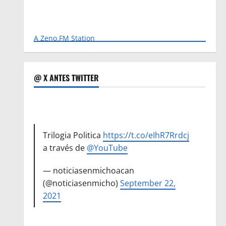
A Zeno.FM Station
@ X ANTES TWITTER
Trilogia Politica
https://t.co/eIhR7Rrdcj
a través de
@YouTube
— noticiasenmichoacan
(@noticiasenmicho)
September 22,
2021