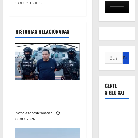
comentario.
n
d
HISTORIAS RELACIONADAS
e
e
Buscar:
n
t
r
GENTE
Vinculan a proceso al R1,
SIGLO XXI
permanecera en prisión
a
preventiva
d
Noticiasenmichoacan
08/07/2026
a