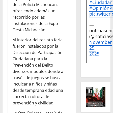
#Ciudadan
de la Policía Michoacán,
#Opinión
ofreciendo además un
pic.twitte
recorrido por las
instalaciones de la Expo
—
Fiesta Michoacán.
noticiase
(@noticias
Al interior del recinto ferial
November
fueron instalados por la
25,
Dirección de Participación
2025
Ciudadana para la
Prevención del Delito
diversos módulos donde a
través de juegos se busca
inculcar a niños y niñas
desde temprana edad una
correcta cultura de
prevención y civilidad.
La Oca, Ruleta y Lotería de