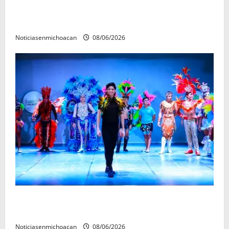
Localizan restos óseos durante jornada de búsqueda
forense en Villamar
Noticiasenmichoacan
08/06/2026
El Carnaval de Mérida 2027 ya tiene a sus 12 reinas y
reyes.
Noticiasenmichoacan
08/06/2026