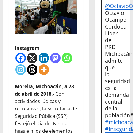
@Octavio
Octavio
Ocampo
Cordoba
Líder
del
PRD
Instagram
Michoacán
admite
que
la
seguridad
Morelia, Michoacán, a 28
es la
de abril de 2018.-
Con
demanda
actividades lúdicas y
central
de la
recreativas, la Secretaría de
población
Seguridad Pública (SSP)
#michoac
festejó el Día del Niño a
#Insegurid
hijas e hijos de elementos