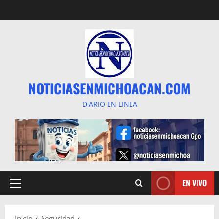
Saltar
al
contenido
NOTICIASENMICHOACAN.COM
DIARIO EN LINEA
EN VIVO
Menú
principal
Inicio
Seguridad