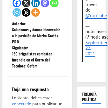
través
de
@YouTube
N
Anterior:
—
Saludamos y damos bienvenida
noticiase
a
a la posición de Marko Cortés:
(@noticias
PRD
September
v
Siguiente:
22,
e
2021
150 brigadistas combaten
incendio en el Cerro del
g
Tecolote: Cofom
a
c
Deja una respuesta
i
TRILOGÍA
Lo siento, debes estar
POLÍTICA
ó
conectado
para publicar un