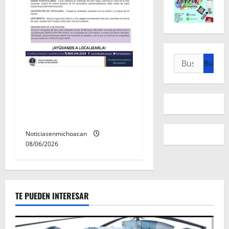
Buscar:
Localizan sin vida a Javier y
Melania; ambos contaban
con ficha de búsqueda en
Álvaro Obregón.
Noticiasenmichoacan
08/06/2026
TE PUEDEN INTERESAR