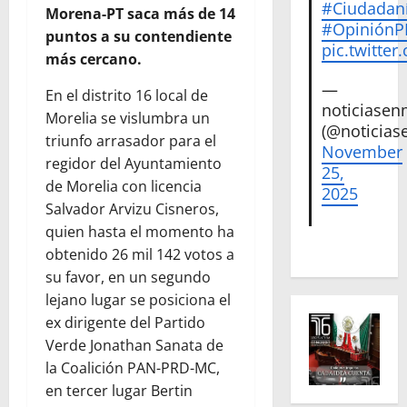
#Ciudadan
Morena-PT saca más de 14
#Opinión
puntos a su contendiente
pic.twitte
más cercano.
—
En el distrito 16 local de
noticiase
Morelia se vislumbra un
(@noticias
triunfo arrasador para el
November
regidor del Ayuntamiento
25,
de Morelia con licencia
2025
Salvador Arvizu Cisneros,
quien hasta el momento ha
obtenido 26 mil 142 votos a
su favor, en un segundo
lejano lugar se posiciona el
ex dirigente del Partido
Verde Jonathan Sanata de
la Coalición PAN-PRD-MC,
en tercer lugar Bertin