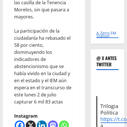
las casilla de la Tenencia
Morelos, sin que pasara a
mayores.
La participación de la
A Zeno.FM
Station
ciudadanía ha rebasado el
58 por ciento,
disminuyendo los
@ X ANTES
indicadores de
TWITTER
abstencionismo que se
había vivido en la ciudad y
en el estado y el IEM aún
espera en el transcurso de
este lunes 2 de julio
capturar 6 mil 83 actas
Trilogia
Politica
Instagram
https://t.c
a