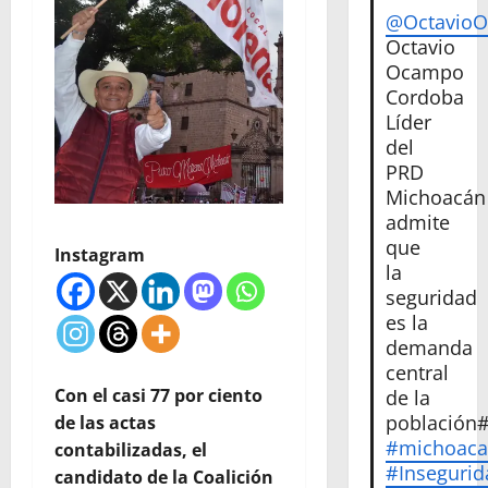
@Octavio
Octavio
Ocampo
Cordoba
Líder
del
PRD
Michoacán
admite
que
Instagram
la
seguridad
es la
demanda
central
Con el casi 77 por ciento
de la
población
de las actas
#michoac
contabilizadas, el
#Insegurid
candidato de la Coalición