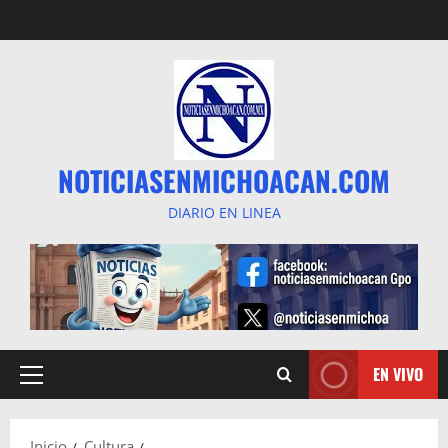
Saltar
al
contenido
NOTICIASENMICHOACAN.COM
DIARIO EN LINEA
EN VIVO
Menú
principal
Inicio
Cultura