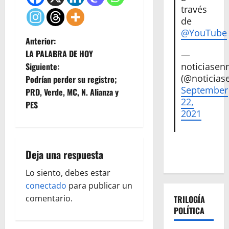
través
de
@YouTube
N
Anterior:
LA PALABRA DE HOY
—
a
Siguiente:
noticiase
(@noticias
Podrían perder su registro;
v
September
PRD, Verde, MC, N. Alianza y
22,
e
PES
2021
g
a
Deja una respuesta
c
Lo siento, debes estar
conectado
para publicar un
i
comentario.
TRILOGÍA
POLÍTICA
ó