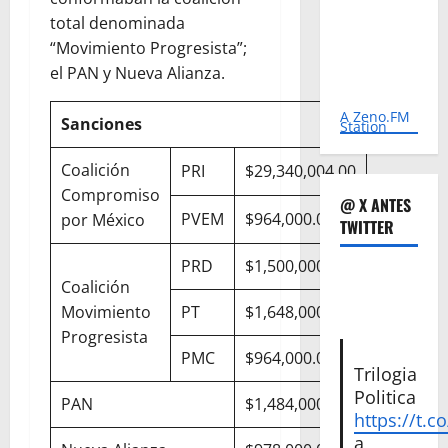
total denominada
“Movimiento Progresista”;
el PAN y Nueva Alianza.
A Zeno.FM
Sanciones
Station
Coalición
PRI
$29,340,004.00
Compromiso
@ X ANTES
PVEM
$964,000.00
por México
TWITTER
PRD
$1,500,000.00
Coalición
Movimiento
PT
$1,648,000.00
Progresista
PMC
$964,000.00
Trilogia
Politica
PAN
$1,484,000
https://t.c
a