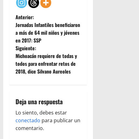
N
Anterior:
Jornadas Infantiles beneficiaron
a
a más de 64 mil niños y jóvenes
en 2017: SSP
v
Siguiente:
e
Michoacán requiere de todas y
todos para enfrentar retos de
g
2018, dice Silvano Aureoles
a
c
Deja una respuesta
i
Lo siento, debes estar
ó
conectado
para publicar un
comentario.
n