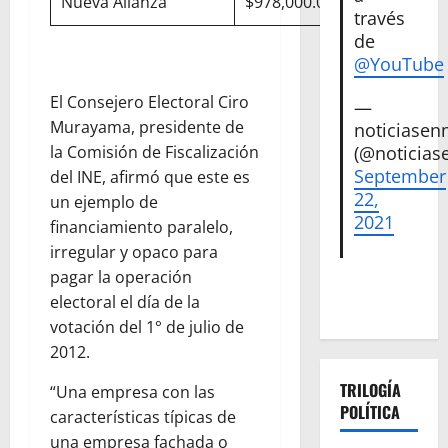
Nueva Alianza
$978,000.00
través
de
@YouTube
El Consejero Electoral Ciro
—
Murayama, presidente de
noticiase
la Comisión de Fiscalización
(@noticias
September
del INE, afirmó que este es
22,
un ejemplo de
2021
financiamiento paralelo,
irregular y opaco para
pagar la operación
electoral el día de la
votación del 1° de julio de
2012.
TRILOGÍA
“Una empresa con las
POLÍTICA
características típicas de
una empresa fachada o