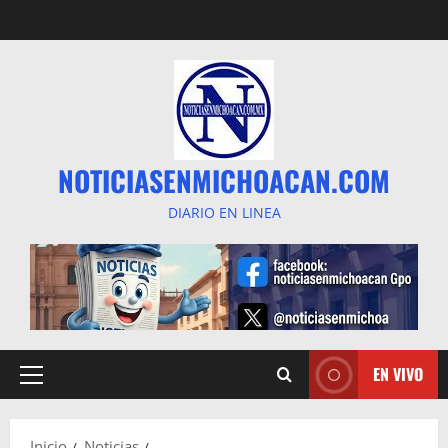
Saltar
al
contenido
NOTICIASENMICHOACAN.COM
DIARIO EN LINEA
EN VIVO
Menú
principal
Inicio
Noticias