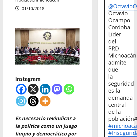
@Octavio
01/10/2018
Octavio
Ocampo
Cordoba
Líder
del
PRD
Michoacán
admite
que
la
Instagram
seguridad
es la
demanda
central
de la
Es necesario revindicar a
población
#michoac
la política como un juego
#Insegurid
limpio y democrático por