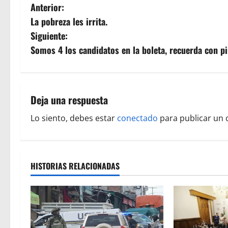
N
Anterior:
La pobreza les irrita.
a
Siguiente:
v
Somos 4 los candidatos en la boleta, recuerda con pi
e
g
Deja una respuesta
a
Lo siento, debes estar
conectado
para publicar un 
c
i
HISTORIAS RELACIONADAS
ó
n
d