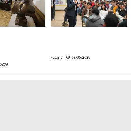
quedó establecido
Este miércoles, UMSNH lanza
Aniversario de la
tercera convocatoria de nuevo
erte de Cóporo de
ingreso
rosario
08/05/2026
/2026