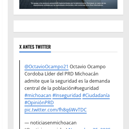
X ANTES TWITTER
@OctavioOcampo21
Octavio Ocampo
Cordoba Líder del PRD Michoacán
admite que la seguridad es la demanda
central de la población#seguridad
#michoacan
#Inseguridad
#Ciudadanía
#OpiniónPRD
pic.twitter.com/fh8q6WvTDC
— noticiasenmichoacan