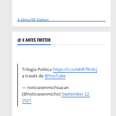
A Zeno.FM Station
@ X ANTES TWITTER
Trilogia Politica
https://t.co/eIhR7Rrdcj
a través de
@YouTube
— noticiasenmichoacan
(@noticiasenmicho)
September 22,
2021