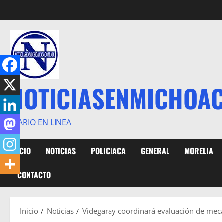
Saltar
al
contenido
NOTICIASENMICHOA
DIARIO EN LINEA
INICIO
NOTICIAS
POLICIACA
GENERAL
MORELIA
CONTACTO
Inicio
Noticias
Videgaray coordinará evaluación de me