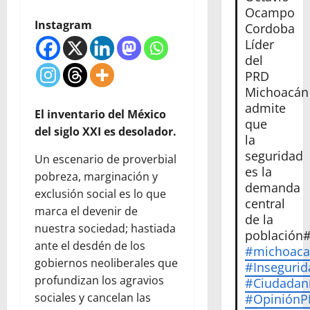
Ocampo
Instagram
Cordoba
Líder
del
PRD
Michoacán
admite
El inventario del México
que
del siglo XXI es desolador.
la
seguridad
Un escenario de proverbial
es la
pobreza, marginación y
demanda
exclusión social es lo que
central
marca el devenir de
de la
nuestra sociedad; hastiada
población
ante el desdén de los
#michoac
gobiernos neoliberales que
#Insegurid
profundizan los agravios
#Ciudadan
sociales y cancelan las
#Opinión