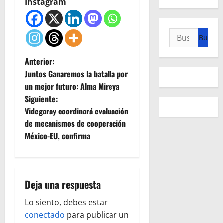
Instagram
Buscar:
N
Anterior:
Juntos Ganaremos la batalla por
a
un mejor futuro: Alma Mireya
Siguiente:
v
Videgaray coordinará evaluación
e
de mecanismos de cooperación
México-EU, confirma
g
a
Deja una respuesta
c
Lo siento, debes estar
i
conectado
para publicar un