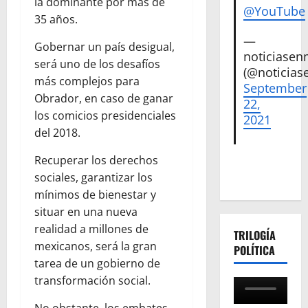
la dominante por más de
@YouTube
35 años.
—
Gobernar un país desigual,
noticiase
será uno de los desafíos
(@noticias
más complejos para
September
Obrador, en caso de ganar
22,
los comicios presidenciales
2021
del 2018.
Recuperar los derechos
sociales, garantizar los
mínimos de bienestar y
situar en una nueva
realidad a millones de
TRILOGÍA
mexicanos, será la gran
POLÍTICA
tarea de un gobierno de
transformación social.