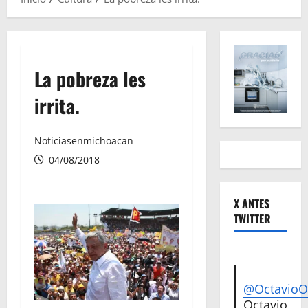
La pobreza les
irrita.
Noticiasenmichoacan
04/08/2018
X ANTES
TWITTER
@Octavio
Octavio