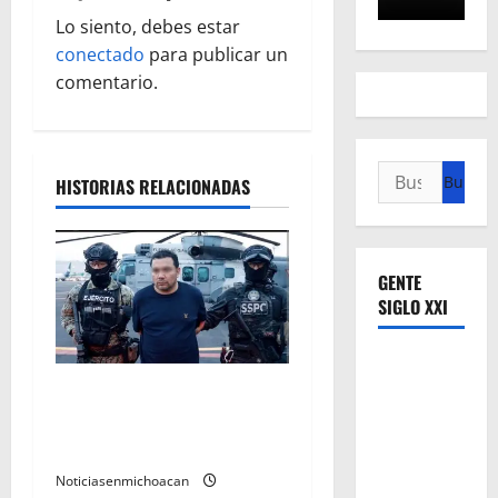
c
Lo siento, debes estar
i
conectado
para publicar un
ó
comentario.
n
Buscar:
d
HISTORIAS RELACIONADAS
e
e
GENTE
SIGLO XXI
n
t
Vinculan a proceso al R1,
r
permanecera en prisión
preventiva
a
Noticiasenmichoacan