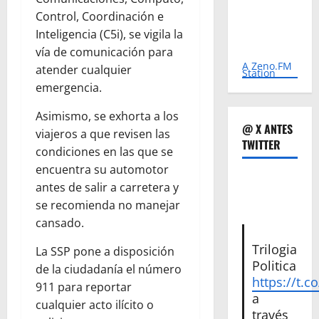
Control, Coordinación e
Inteligencia (C5i), se vigila la
vía de comunicación para
A Zeno.FM
atender cualquier
Station
emergencia.
Asimismo, se exhorta a los
@ X ANTES
viajeros a que revisen las
TWITTER
condiciones en las que se
encuentra su automotor
antes de salir a carretera y
se recomienda no manejar
cansado.
Trilogia
La SSP pone a disposición
Politica
de la ciudadanía el número
https://t.c
911 para reportar
a
cualquier acto ilícito o
través