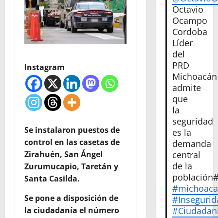
Octavio
Ocampo
Cordoba
Líder
del
PRD
Instagram
Michoacán
admite
que
la
seguridad
Se instalaron puestos de
es la
control en las casetas de
demanda
central
Zirahuén, San Ángel
de la
Zurumucapio, Taretán y
población
Santa Casilda.
#michoac
Se pone a disposición de
#Insegurid
#Ciudadan
la ciudadanía el número