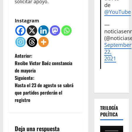
solicitar apoyo.
de
@YouTube
Instagram
—
noticiase
(@noticias
September
22,
N
Anterior:
2021
Recibe Victor Baéz constancia
a
de mayoria
Siguiente:
v
Hasta el 23 de agosto se sabrá
e
que partidos perderán el
registro
g
TRILOGÍA
POLÍTICA
a
Deja una respuesta