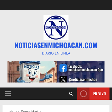
Saltar
al
contenido
NOTICIASENMICHOACAN.COM
DIARIO EN LINEA
EN VIVO
Menú
principal
Inicio
Seguridad