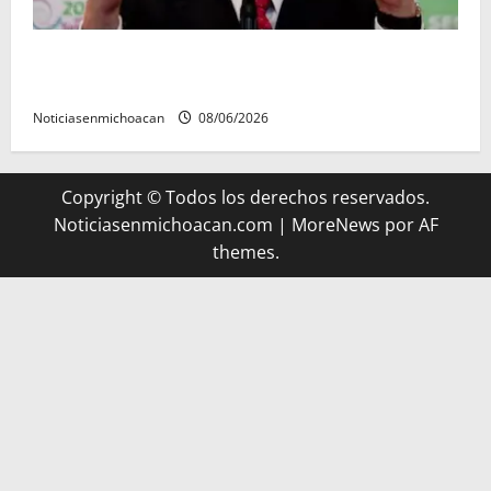
FGR detiene al exgobernador Ángel Aguirre por
presunto encubrimiento en el caso Ayotzinapa
Noticiasenmichoacan
08/06/2026
Copyright © Todos los derechos reservados.
Noticiasenmichoacan.com
|
MoreNews
por AF
themes.