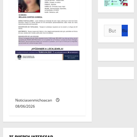
Buscar:
Localizan sin vida a Javier y
Melania; ambos contaban
con ficha de búsqueda en
Álvaro Obregón.
Noticiasenmichoacan
08/06/2026