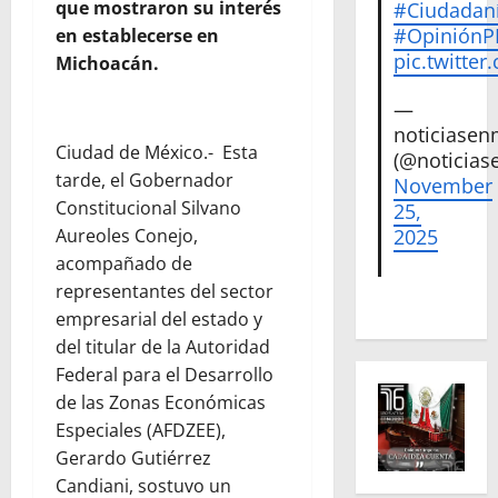
que mostraron su interés
#Ciudadan
#Opinión
en establecerse en
pic.twitte
Michoacán.
—
noticiase
Ciudad de México.-
Esta
(@noticias
tarde, el Gobernador
November
Constitucional Silvano
25,
Aureoles Conejo,
2025
acompañado de
representantes del sector
empresarial del estado y
del titular de la Autoridad
Federal para el Desarrollo
de las Zonas Económicas
Especiales (AFDZEE),
Gerardo Gutiérrez
Candiani, sostuvo un