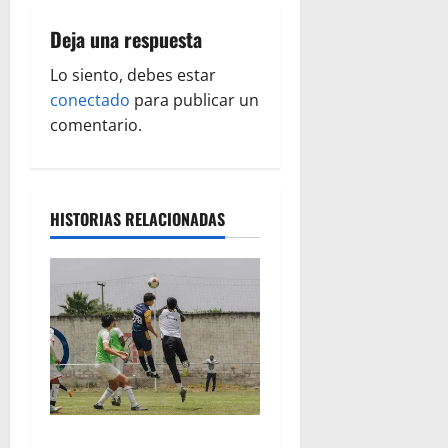
c
Deja una respuesta
i
Lo siento, debes estar
ó
conectado
para publicar un
comentario.
n
d
HISTORIAS RELACIONADAS
e
e
n
t
r
a
Atlético Morelia-UMSNH