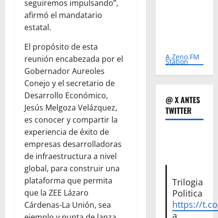
seguiremos impulsando”,
afirmó el mandatario
estatal.
El propósito de esta
A Zeno.FM
reunión encabezada por el
Station
Gobernador Aureoles
Conejo y el secretario de
Desarrollo Económico,
@ X ANTES
Jesús Melgoza Velázquez,
TWITTER
es conocer y compartir la
experiencia de éxito de
empresas desarrolladoras
de infraestructura a nivel
global, para construir una
plataforma que permita
Trilogia
que la ZEE Lázaro
Politica
https://t.c
Cárdenas-La Unión, sea
a
ejemplo y punta de lanza