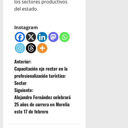
los sectores productivos
del estado.
Instagram
N
Anterior:
Capacitación eje rector en la
a
profesionalización turística:
Sectur
v
Siguiente:
e
Alejandro Fernández celebrará
25 años de carrera en Morelia
g
este 17 de febrero
a