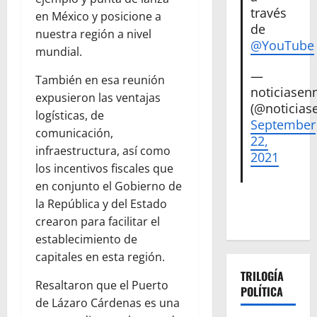
través
en México y posicione a
de
nuestra región a nivel
@YouTube
mundial.
—
También en esa reunión
noticiase
expusieron las ventajas
(@noticias
logísticas, de
September
comunicación,
22,
infraestructura, así como
2021
los incentivos fiscales que
en conjunto el Gobierno de
la República y del Estado
crearon para facilitar el
establecimiento de
capitales en esta región.
TRILOGÍA
Resaltaron que el Puerto
POLÍTICA
de Lázaro Cárdenas es una