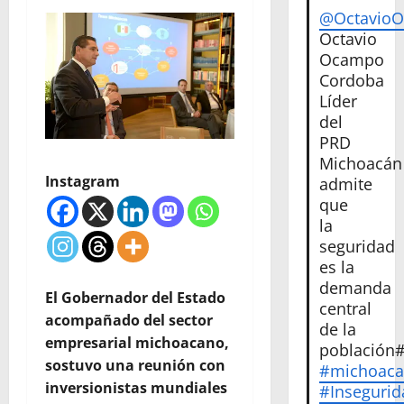
@Octavio
Octavio
Ocampo
Cordoba
Líder
del
PRD
Michoacán
Instagram
admite
que
la
seguridad
es la
demanda
El Gobernador del Estado
central
acompañado del sector
de la
empresarial michoacano,
población
sostuvo una reunión con
#michoac
inversionistas mundiales
#Insegurid