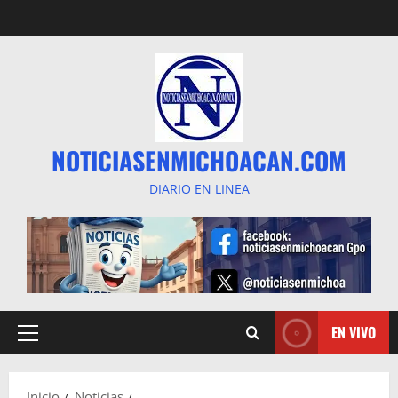
Saltar
al
contenido
NOTICIASENMICHOACAN.COM
DIARIO EN LINEA
EN VIVO
Menú
principal
Inicio
Noticias