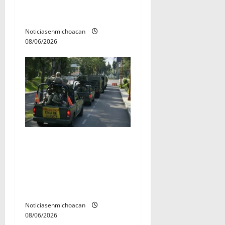
con ficha de búsqueda en
Álvaro Obregón.
Noticiasenmichoacan
08/06/2026
Gobierno Federal despliega
más de mil 500 elementos
en la zona aguacatera de
Michoacán para frenar la
extorsión
Noticiasenmichoacan
08/06/2026