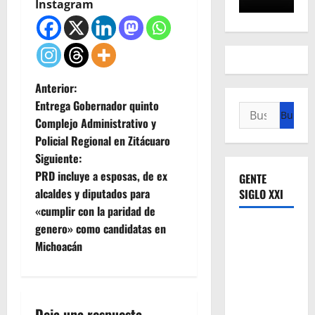
Instagram
N
Anterior:
Entrega Gobernador quinto
Buscar:
a
Complejo Administrativo y
Policial Regional en Zitácuaro
v
Siguiente:
e
PRD incluye a esposas, de ex
GENTE
alcaldes y diputados para
SIGLO XXI
g
«cumplir con la paridad de
genero» como candidatas en
a
Michoacán
c
i
Deja una respuesta