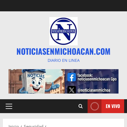
Saltar
al
contenido
NOTICIASENMICHOACAN.COM
DIARIO EN LINEA
EN VIVO
Menú
principal
Inicio
Seguridad