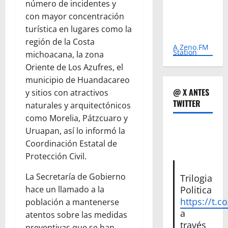
número de incidentes y
con mayor concentración
turística en lugares como la
región de la Costa
A Zeno.FM
Station
michoacana, la zona
Oriente de Los Azufres, el
municipio de Huandacareo
@ X ANTES
y sitios con atractivos
TWITTER
naturales y arquitectónicos
como Morelia, Pátzcuaro y
Uruapan, así lo informó la
Coordinación Estatal de
Protección Civil.
La Secretaría de Gobierno
Trilogia
Politica
hace un llamado a la
https://t.c
población a mantenerse
a
atentos sobre las medidas
través
preventivas que se han