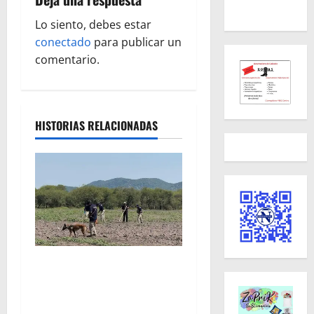
ó
Lo siento, debes estar
n
conectado
para publicar un
comentario.
d
e
e
HISTORIAS RELACIONADAS
n
t
r
a
Localizan restos óseos
d
durante jornada de
búsqueda forense en
a