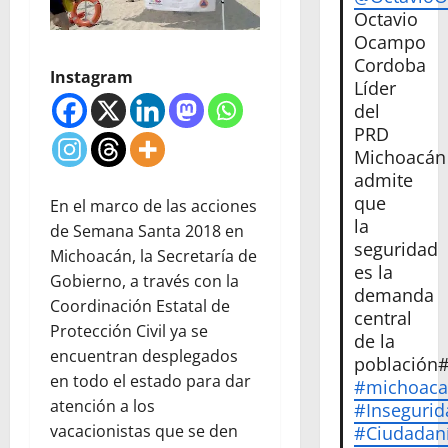
Octavio
Ocampo
Cordoba
Instagram
Líder
del
PRD
Michoacán
admite
que
En el marco de las acciones
la
de Semana Santa 2018 en
seguridad
Michoacán, la Secretaría de
es la
Gobierno, a través con la
demanda
Coordinación Estatal de
central
Protección Civil ya se
de la
encuentran desplegados
población
en todo el estado para dar
#michoac
atención a los
#Insegurid
vacacionistas que se den
#Ciudadan