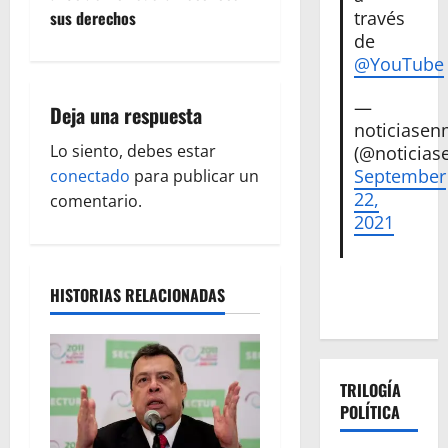
g
través
sus derechos
de
a
@YouTube
c
—
Deja una respuesta
noticiase
i
Lo siento, debes estar
(@noticias
September
ó
conectado
para publicar un
22,
comentario.
n
2021
d
HISTORIAS RELACIONADAS
e
e
n
TRILOGÍA
POLÍTICA
t