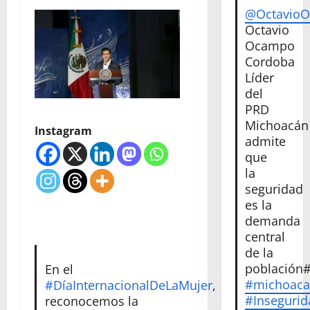
@Octavio
Octavio
Ocampo
Cordoba
Líder
del
PRD
Michoacán
Instagram
admite
que
la
seguridad
es la
demanda
central
de la
población
En el
#michoac
#DíaInternacionalDeLaMujer
,
#Insegurid
reconocemos la