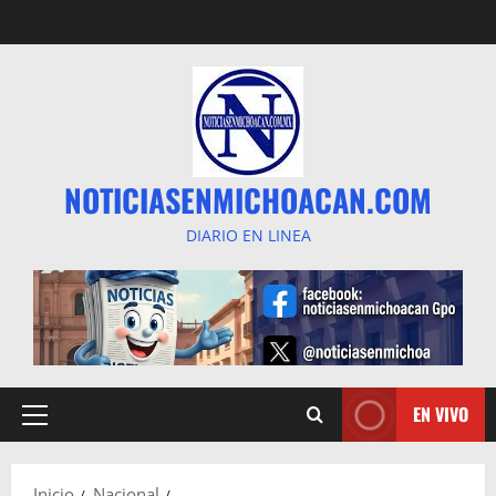
Saltar
al
contenido
NOTICIASENMICHOACAN.COM
DIARIO EN LINEA
EN VIVO
Menú
principal
Inicio
Nacional