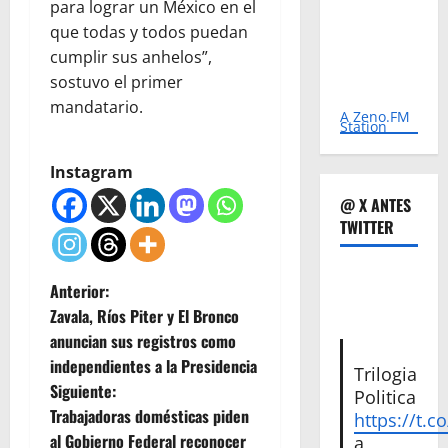
para lograr un México en el
que todas y todos puedan
cumplir sus anhelos”,
sostuvo el primer
mandatario.
A Zeno.FM
Station
Instagram
@ X ANTES
TWITTER
N
Anterior:
Zavala, Ríos Piter y El Bronco
a
anuncian sus registros como
independientes a la Presidencia
v
Trilogia
Siguiente:
Politica
e
Trabajadoras domésticas piden
https://t.c
al Gobierno Federal reconocer
a