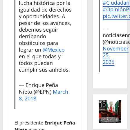
#Ciudadan
lucha histórica por la
#Opinión
igualdad de derechos
pic.twitte
y oportunidades. A
pesar de los avances,
—
debemos seguir
noticiase
derribando
(@noticias
obstáculos para
November
lograr un
@Mexico
25,
en el que todas y
2025
todos puedan
cumplir sus anhelos.
— Enrique Peña
Nieto (@EPN)
March
8, 2018
El presidente
Enrique Peña