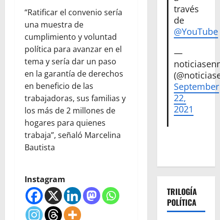
través
“Ratificar el convenio sería
de
una muestra de
@YouTube
cumplimiento y voluntad
política para avanzar en el
—
tema y sería dar un paso
noticiase
en la garantía de derechos
(@noticias
September
en beneficio de las
22,
trabajadoras, sus familias y
2021
los más de 2 millones de
hogares para quienes
trabaja”, señaló Marcelina
Bautista
Instagram
TRILOGÍA
POLÍTICA