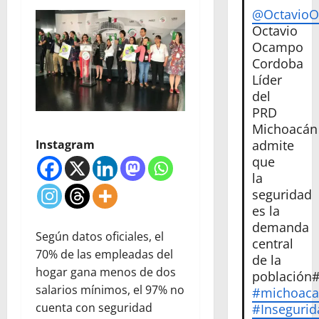
@Octavio
Octavio
Ocampo
Cordoba
Líder
del
PRD
Michoacán
admite
Instagram
que
la
seguridad
es la
demanda
Según datos oficiales, el
central
70% de las empleadas del
de la
hogar gana menos de dos
población
salarios mínimos, el 97% no
#michoac
cuenta con seguridad
#Insegurid