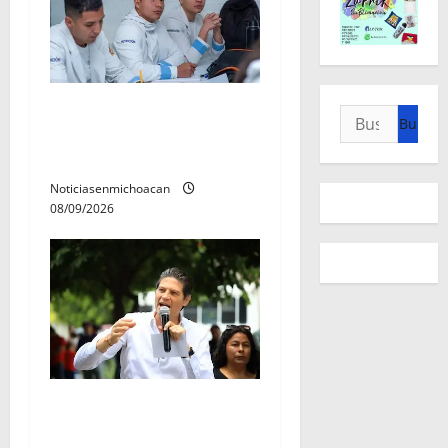
UMSNH lanza programa de
Buscar:
servicio social nicolaita;
inici este lunes
Noticiasenmichoacan
08/09/2026
Con activación familiar,
Alfonso Martínez inaugura