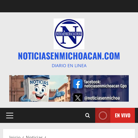
Saltar
al
contenido
NOTICIASENMICHOACAN.COM
DIARIO EN LINEA
EN VIVO
Menú
principal
Inicio
Noticias