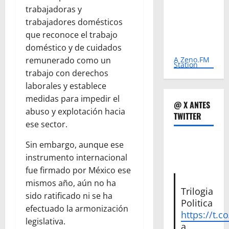
trabajadoras y
trabajadores domésticos
que reconoce el trabajo
doméstico y de cuidados
A Zeno.FM
remunerado como un
Station
trabajo con derechos
laborales y establece
medidas para impedir el
@ X ANTES
abuso y explotación hacia
TWITTER
ese sector.
Sin embargo, aunque ese
instrumento internacional
fue firmado por México ese
mismos año, aún no ha
Trilogia
sido ratificado ni se ha
Politica
efectuado la armonización
https://t.c
legislativa.
a