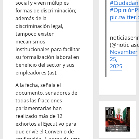
#Ciudadan
social y viven múltiples
#Opinión
formas de discriminación;
pic.twitte
además de la
discriminación legal,
—
tampoco existen
noticiase
mecanismos
(@noticias
institucionales para facilitar
November
su formalización laboral en
25,
beneficio del sector y sus
2025
empleadores (as).
A la fecha, señala el
documento, senadores de
todas las fracciones
parlamentarias han
realizado más de 12
exhortos al Ejecutivo para
que envíe el Convenio de