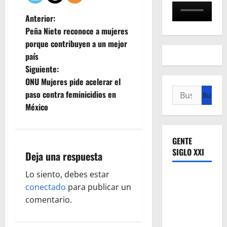
N
Anterior:
Peña Nieto reconoce a mujeres
a
porque contribuyen a un mejor
país
v
Siguiente:
e
ONU Mujeres pide acelerar el
Buscar:
paso contra feminicidios en
g
México
a
GENTE
c
SIGLO XXI
Deja una respuesta
i
Lo siento, debes estar
ó
conectado
para publicar un
comentario.
n