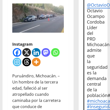
@Octavio
Octavio
Ocampo
Cordoba
Líder
del
PRD
Instagram
Michoacán
admite
que
la
seguridad
es la
Puruándiro, Michoacán. –
demanda
Un hombre de la tercera
central
edad, falleció al ser
de la
atropellado cuando
población
caminaba por la carretera
#michoac
#Insegurid
que conduce de