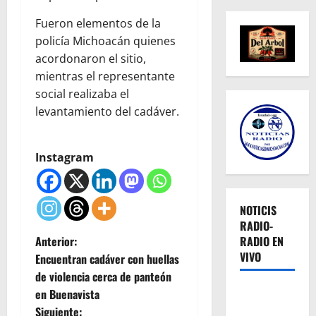
Fueron elementos de la
policía Michoacán quienes
acordonaron el sitio,
mientras el representante
social realizaba el
levantamiento del cadáver.
Instagram
NOTICIS
RADIO-
N
Anterior:
RADIO EN
VIVO
Encuentran cadáver con huellas
a
de violencia cerca de panteón
en Buenavista
v
Siguiente: