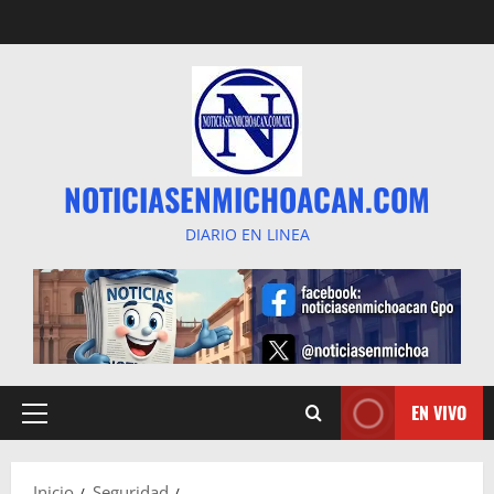
Saltar
al
contenido
NOTICIASENMICHOACAN.COM
DIARIO EN LINEA
EN VIVO
Menú
principal
Inicio
Seguridad