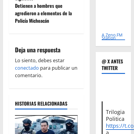
e
Detienen a hombres que
agredieron a elementos de la
g
Policía Michoacán
a
A Zeno.FM
Station
c
Deja una respuesta
i
Lo siento, debes estar
@ X ANTES
ó
TWITTER
conectado
para publicar un
comentario.
n
d
HISTORIAS RELACIONADAS
e
Trilogia
e
Politica
https://t.c
n
a