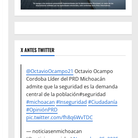
X ANTES TWITTER
@OctavioOcampo21
Octavio Ocampo
Cordoba Líder del PRD Michoacán
admite que la seguridad es la demanda
central de la población#seguridad
#michoacan
#Inseguridad
#Ciudadanía
#OpiniónPRD
pic.twitter.com/fh8q6WvTDC
— noticiasenmichoacan