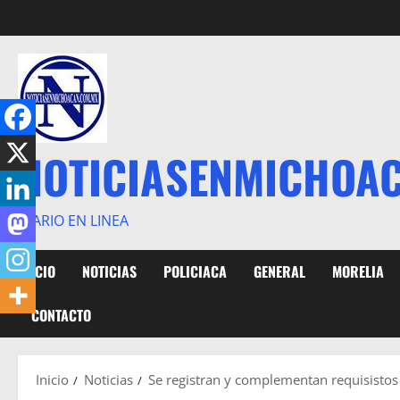
Saltar
al
contenido
NOTICIASENMICHOA
DIARIO EN LINEA
INICIO
NOTICIAS
POLICIACA
GENERAL
MORELIA
CONTACTO
Inicio
Noticias
Se registran y complementan requisistos