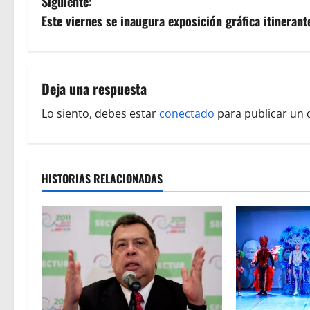
Siguiente:
v
Este viernes se inaugura exposición gráfica itinerant
e
g
Deja una respuesta
a
Lo siento, debes estar
conectado
para publicar un 
c
i
HISTORIAS RELACIONADAS
ó
n
d
e