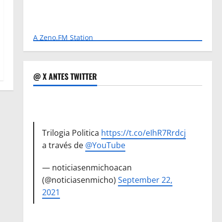
A Zeno.FM Station
@ X ANTES TWITTER
Trilogia Politica
https://t.co/eIhR7Rrdcj
a través de
@YouTube
— noticiasenmichoacan
(@noticiasenmicho)
September 22,
2021