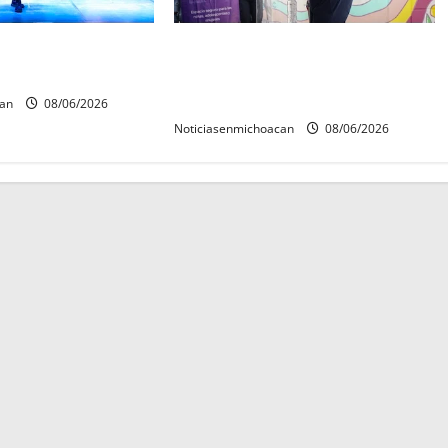
 Mérida 2027 ya
Inaugura Alfonso Martínez Centro
reinas y reyes.
Integral de Atención y Servicios a
las Mujeres de Morelia
can
08/06/2026
Noticiasenmichoacan
08/06/2026