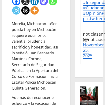
#Insegurid
#Ciudadan
#Opinión
pic.twitte
Morelia, Michoacan. -«Ser
—
policía hoy en Michoacán
noticiase
requiere equilibrio,
(@noticias
valentía, prudencia,
November
sacrificio y honestidad, así
25,
lo señaló Juan Bernardo
2025
Martínez Corona,
Secretarío de Seguridad
Pública, en la Apertura del
Curso de Formación Inicial
Estatal Policía Michoacán
Quinta Generación.
Además de reconocer el
esfuerzo y la vocación de