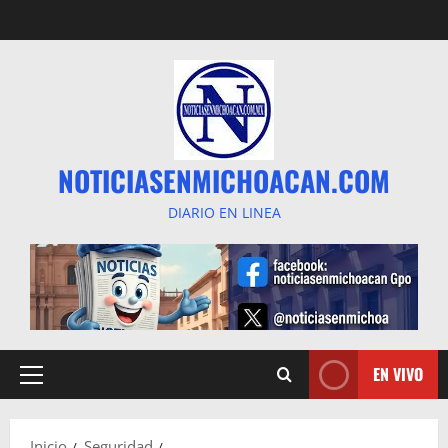
Saltar
al
contenido
NOTICIASENMICHOACAN.COM
DIARIO EN LINEA
EN VIVO
Menú
principal
Inicio
Seguridad