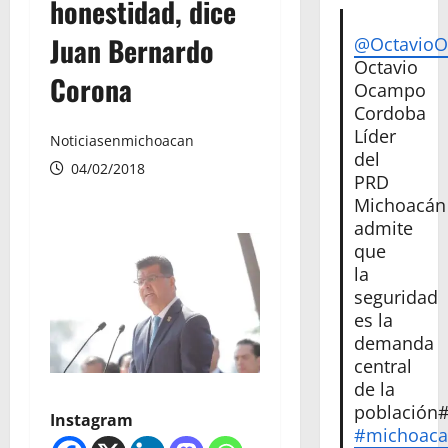
honestidad, dice
Juan Bernardo
@Octavio
Octavio
Corona
Ocampo
Cordoba
Líder
Noticiasenmichoacan
del
04/02/2018
PRD
Michoacán
admite
que
la
seguridad
es la
demanda
central
de la
población
Instagram
#michoac