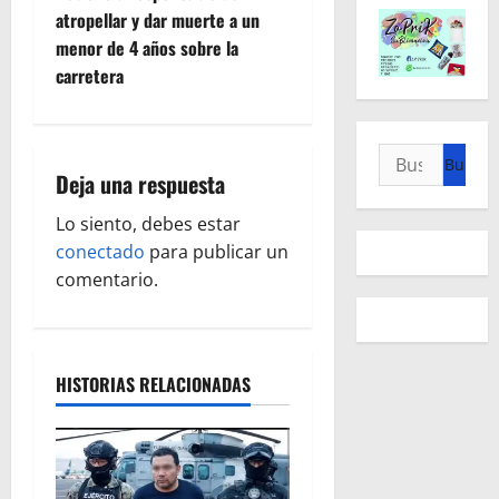
e
atropellar y dar muerte a un
g
menor de 4 años sobre la
carretera
a
c
Buscar:
i
Deja una respuesta
ó
Lo siento, debes estar
conectado
para publicar un
n
comentario.
d
e
HISTORIAS RELACIONADAS
e
n