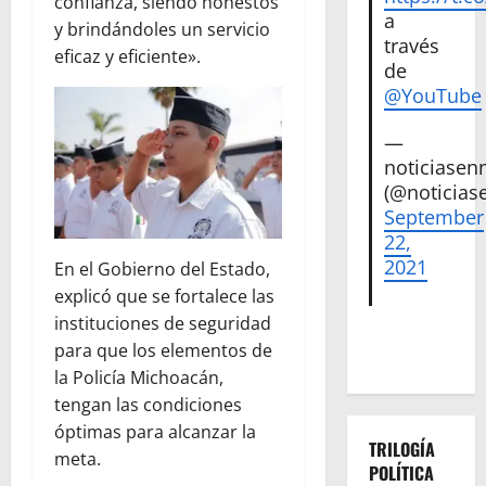
confianza, siendo honestos
a
y brindándoles un servicio
través
eficaz y eficiente».
de
@YouTube
—
noticiase
(@noticias
September
22,
2021
En el Gobierno del Estado,
explicó que se fortalece las
instituciones de seguridad
para que los elementos de
la Policía Michoacán,
tengan las condiciones
óptimas para alcanzar la
TRILOGÍA
meta.
POLÍTICA