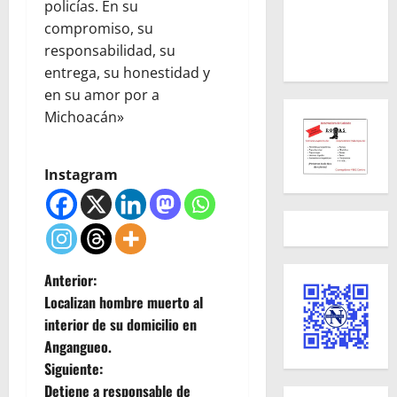
policías. En su
compromiso, su
responsabilidad, su
entrega, su honestidad y
en su amor por a
Michoacán»
Instagram
N
Anterior:
Localizan hombre muerto al
a
interior de su domicilio en
Angangueo.
v
Siguiente:
Detiene a responsable de