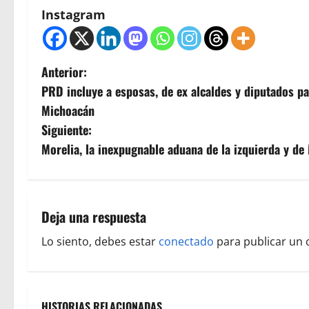
Instagram
N
Anterior:
PRD incluye a esposas, de ex alcaldes y diputados p
a
Michoacán
v
Siguiente:
Morelia, la inexpugnable aduana de la izquierda y d
e
g
a
Deja una respuesta
c
Lo siento, debes estar
conectado
para publicar un 
i
ó
HISTORIAS RELACIONADAS