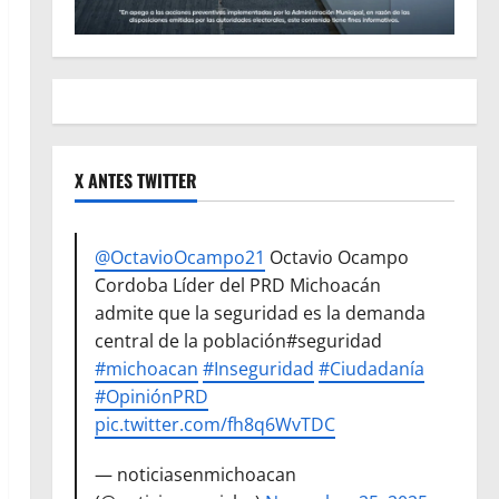
X ANTES TWITTER
@OctavioOcampo21
Octavio Ocampo
Cordoba Líder del PRD Michoacán
admite que la seguridad es la demanda
central de la población#seguridad
#michoacan
#Inseguridad
#Ciudadanía
#OpiniónPRD
pic.twitter.com/fh8q6WvTDC
— noticiasenmichoacan