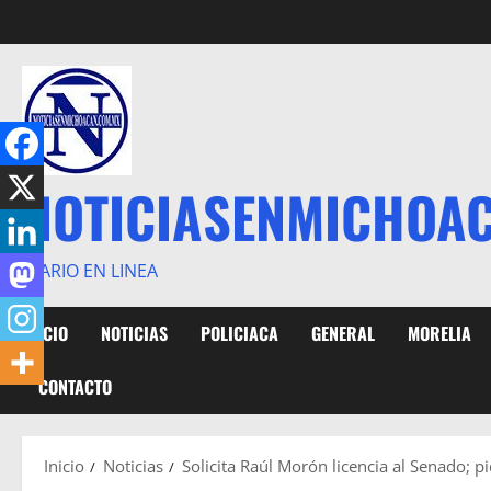
Saltar
al
contenido
NOTICIASENMICHOA
DIARIO EN LINEA
INICIO
NOTICIAS
POLICIACA
GENERAL
MORELIA
CONTACTO
Inicio
Noticias
Solicita Raúl Morón licencia al Senado; pi