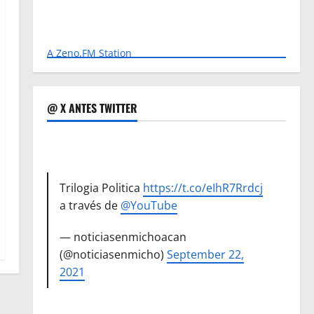
A Zeno.FM Station
@ X ANTES TWITTER
Trilogia Politica
https://t.co/eIhR7Rrdcj
a través de
@YouTube
— noticiasenmichoacan
(@noticiasenmicho)
September 22,
2021