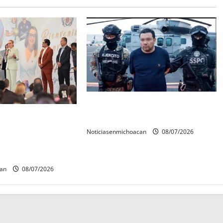
Vinculan a proceso al R1,
rconstrucción del
permanecera en prisión preventiva
 invita rectora a
Noticiasenmichoacan
08/07/2026
es de estudiantes
can
08/07/2026